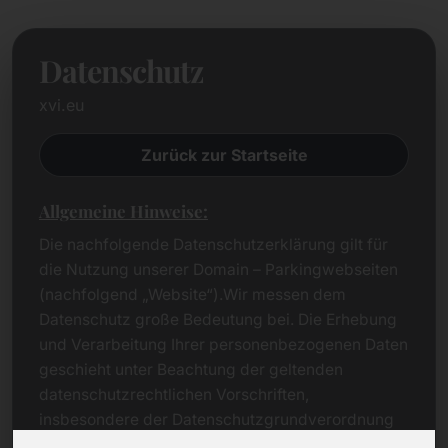
Datenschutz
xvi.eu
Zurück zur Startseite
Allgemeine Hinweise:
Die nachfolgende Datenschutzerklärung gilt für
die Nutzung unserer Domain – Parkingwebseiten
(nachfolgend „Website“).Wir messen dem
Datenschutz große Bedeutung bei. Die Erhebung
und Verarbeitung Ihrer personenbezogenen Daten
geschieht unter Beachtung der geltenden
datenschutzrechtlichen Vorschriften,
insbesondere der Datenschutzgrundverordnung
(DSGVO).