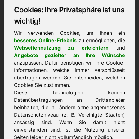
Cookies: Ihre Privatsphäre ist uns
Datenschutzerklärung:
wichtig!
1) Verantwortlicher
Wir verwenden Cookies, um Ihnen ein
besseres Online-Erlebnis
zu ermöglichen, die
Verantwortlicher für die Erhebung, Verarbeitung
Webseitennutzung zu erleichtern
und
und Nutzung Ihrer personenbezogenen Daten im
Angebote gezielter an Ihre Wünsche
Sinne von Art. 4 Nr. 7 DSGVO ist
anzupassen. Dafür benötigen wir Ihre Cookie-
Frank Heilmann, Eichenring 3, 94060 Pocking,
Informationen, welche immer verschlüsselt
Deutschland
übertragen werden. Sie entscheiden, welchen
Sofern Sie der Erhebung, Verarbeitung oder
Cookies Sie zustimmen.
Nutzung Ihrer Daten durch uns nach Maßgabe
Diese Technologien können
dieser Datenschutzbestimmungen insgesamt oder
Datenübertragungen an Drittanbieter
für einzelne Maßnahmen widersprechen wollen,
beinhalten, die in Ländern ohne angemessenes
Datenschutzniveau (z. B. Vereinigte Staaten)
können Sie Ihren Widerspruch an den
ansässig sind. Wenn Sie damit nicht
Verantwortlichen richten. Sie können diese
einverstanden sind, ist die Nutzung unserer
Datenschutzerklärung jederzeit speichern und
Seiten leider nicht vollumfänglich möglich.
ausdrucken.